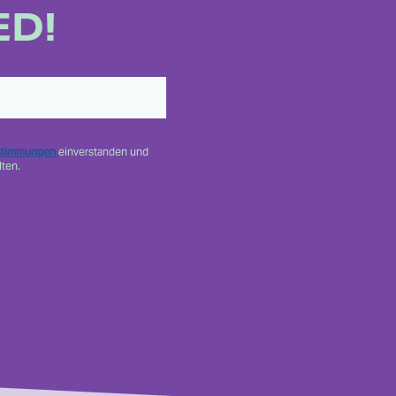
ED!
stimmungen
einverstanden und
ten.